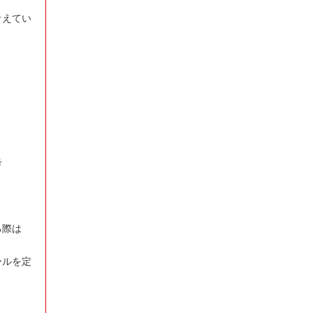
考えてい
考
る際は
ールを定