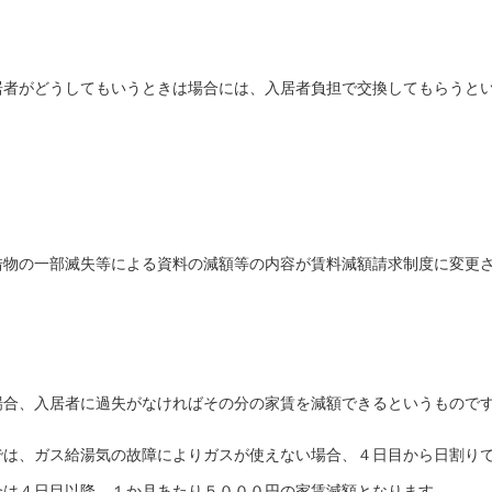
居者がどうしてもいうときは場合には、入居者負担で交換してもらうと
借物の一部滅失等による資料の減額等の内容が賃料減額請求制度に変更
場合、入居者に過失がなければその分の家賃を減額できるというもので
では、ガス給湯気の故障によりガスが使えない場合、４日目から日割り
合は４日目以降、１か月あたり５０００円の家賃減額となります。