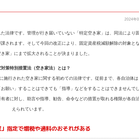
2024年
れた法律です。
管理が行き届いていない「特定空き家」は、同法により
が課されます。そして今回の改正により、固定資産税減額解除の対象と
空き家」にまで拡大される
ことが決まりました。
家対策特別措置法（空き家法）とは？
年に施行された空き家に関する初めての法律です。従前まで、各自治体は
「お願い」することはできても「指導」などをすることはできませんで
所有者に対し、助言や指導、勧告、命令などの措置が取れる権限が各自
えられています。
家」指定で増税や過料のおそれがある