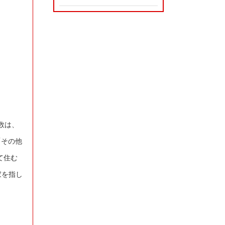
数は、
「その他
て住む
家を指し