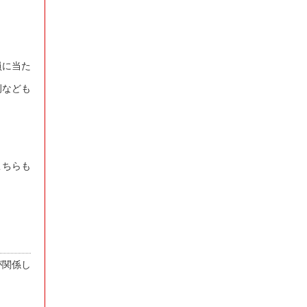
員に当た
例なども
こちらも
が関係し