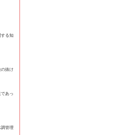
関する知
検の抜け
況であっ
体調管理