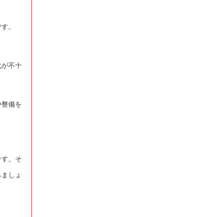
です。
化が不十
や整備を
です。そ
みましょ