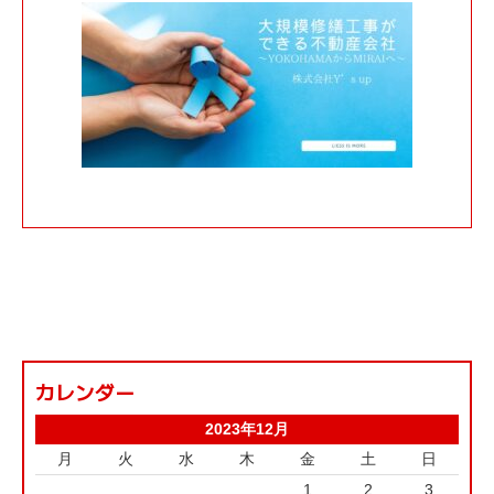
カレンダー
2023年12月
月
火
水
木
金
土
日
1
2
3