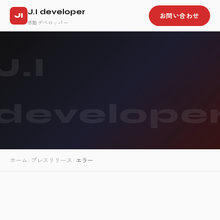
J.I developer
お問い合わせ
JI
感動デベロッパー
J.I
develope
ホーム
/
プレスリリース
/
エラー